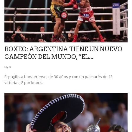
BOXEO: ARGENTINA TIENE UN NUEVO
CAMPEÓN DEL MUNDO, “EL...
0
El pugilista bonaerense, de 30 años y con un palmarés de 13
victorias, 8 por knock...