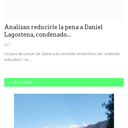
Analizan reducirle la pena a Daniel
"
Lagostena, condenado...
g
0
Un juez de Lomas de Zamora le concedió el beneficio de "estímulo
Pa
educativo"; la...
Du
PUBLICIDAD