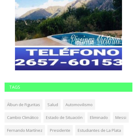
TAGS
Álbun de Figuritas
Salud
Automovilismo
Cambio Climático
Estado de Situación
Eliminado
Messi
Fernando Martínez
Presidente
Estudiantes de La Plata