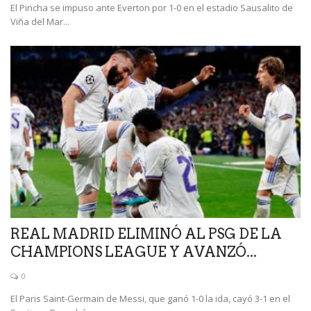
El Pincha se impuso ante Everton por 1-0 en el estadio Sausalito de
Viña del Mar...
REAL MADRID ELIMINÓ AL PSG DE LA
CHAMPIONS LEAGUE Y AVANZÓ...
0
El Paris Saint-Germain de Messi, que ganó 1-0 la ida, cayó 3-1 en el