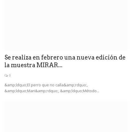
Se realiza en febrero una nueva edición de
la muestra MIRAR...
0
&amp;ldquo;El perro que no calla&amp;rdquo;,
&amp;ldquo;Mari&amp;rdquo;, &amp;ldquo;Método...