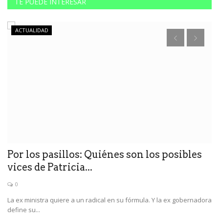
TE PUEDE INTERESAR
ACTUALIDAD
Por los pasillos: Quiénes son los posibles
C
vices de Patricia...
d
0
La ex ministra quiere a un radical en su fórmula. Y la ex gobernadora
Se
define su...
so