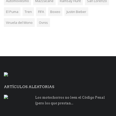
Automovilismo
Mazzacane
Ramsay Hunt
San Lorenzo
El Puma
Tren
FIFA
Boxeo
Justin Bieber
Viruela del Mono
Ovnis
ARTÍCULOS ALEATORIAS
Los motochorros no leen el Código Penal
(pero los que prestan...