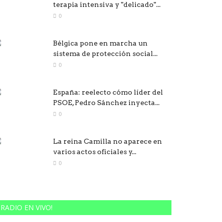
terapia intensiva y "delicado"...
0
Bélgica pone en marcha un
sistema de protección social...
0
España: reelecto cómo líder del
PSOE, Pedro Sánchez inyecta...
0
La reina Camilla no aparece en
varios actos oficiales y...
0
RADIO EN VIVO!