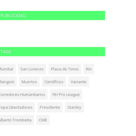
PUBLICIDAD
TAGS
Mundial
San Lorenzo
Plaza de Toros
Río
Mangoni
Muertos
Científicos
Variante
Corredores Humanitarios
FIH Pro League
Copa Libertadores
Presidente
Stanley
Alberto Trombetta
CMB