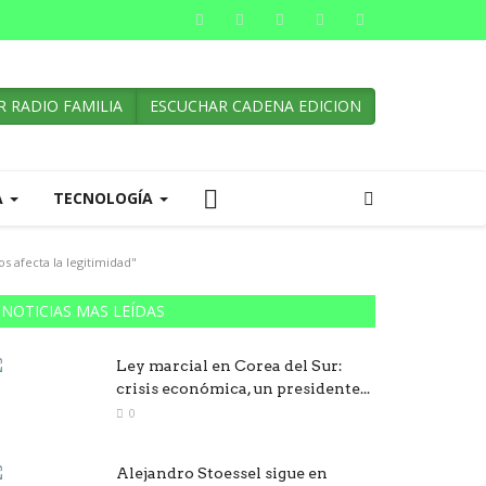
 RADIO FAMILIA
ESCUCHAR CADENA EDICION
A
TECNOLOGÍA
s afecta la legitimidad"
NOTICIAS MAS LEÍDAS
Ley marcial en Corea del Sur:
crisis económica, un presidente...
0
Alejandro Stoessel sigue en