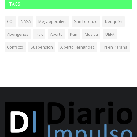
TAGS
COI
NASA
Megaoperativo
San Lorenzo
Neuquén
Aborígenes
Irak
Aborto
Kun
Música
UEFA
Conflicto
Suspensión
Alberto Fernández
TN en Paraná