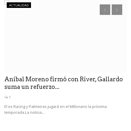
ACTUALIDAD
Aníbal Moreno firmó con River, Gallardo
B
suma un refuerzo...
b
0
es
El ex Racing y Palmeiras jugará en el Millonario la próxima
La
temporada.La noticia...
a 