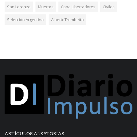
San Lorenzo
Muertos
Copa Libertadores
Civiles
Selección Argentina
AlbertoTrombetta
ARTÍCULOS ALEATORIAS