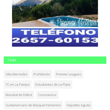
TAGS
Villa Mercedes
Prohibición
Premier Leagues
TC en La Pampa
Estudiantes de La Plata
Mundial de Fútbol
Coronavirus
Sudamericano de Básquet Femenino
Hepatitis Aguda