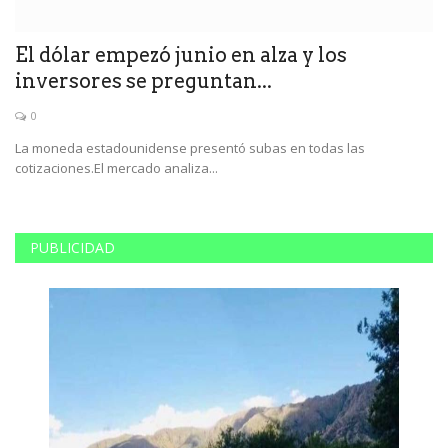
El dólar empezó junio en alza y los
E
inversores se preguntan...
i
0
La moneda estadounidense presentó subas en todas las
Lo
cotizaciones.El mercado analiza...
re
PUBLICIDAD