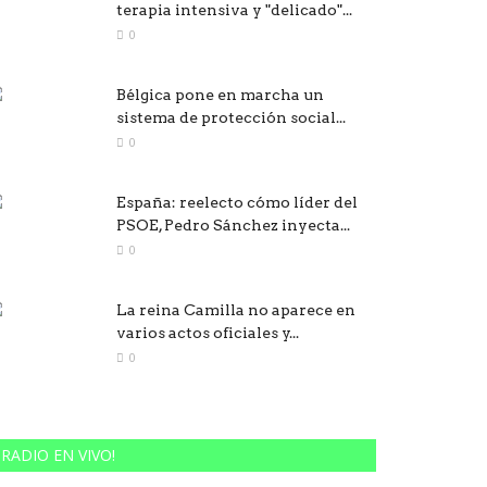
terapia intensiva y "delicado"...
0
Bélgica pone en marcha un
sistema de protección social...
0
España: reelecto cómo líder del
PSOE, Pedro Sánchez inyecta...
0
La reina Camilla no aparece en
varios actos oficiales y...
0
RADIO EN VIVO!