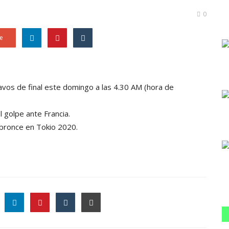
0
e
tavos de final este domingo a las 4.30 AM (hora de
 golpe ante Francia.
 bronce en Tokio 2020.
le