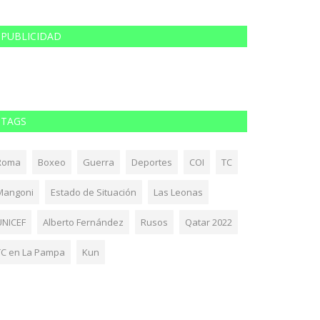
PUBLICIDAD
TAGS
Roma
Boxeo
Guerra
Deportes
COI
TC
Mangoni
Estado de Situación
Las Leonas
UNICEF
Alberto Fernández
Rusos
Qatar 2022
TC en La Pampa
Kun