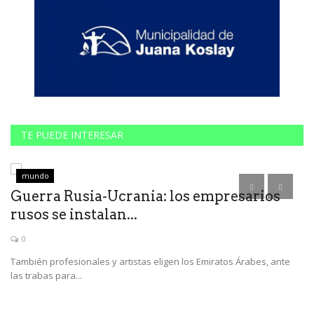
TE PUEDE INTERESAR
mundo
Guerra Rusia-Ucrania: los empresarios
D
rusos se instalan...
g
0
También profesionales y artistas eligen los Emiratos Árabes, ante
La
las trabas para...
lu