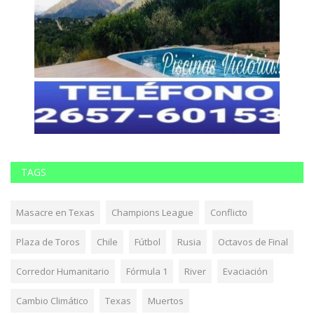
TAGS
Masacre en Texas
Champions League
Conflicto
Plaza de Toros
Chile
Fútbol
Rusia
Octavos de Final
Corredor Humanitario
Fórmula 1
River
Evaciación
Cambio Climático
Texas
Muertos