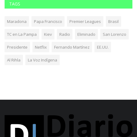
TAGS
Maradona
Papa Francisco
Premier Leagues
Brasil
TC en La Pampa
Kiev
Radio
Eliminado
San Lorenzo
Presidente
Netflix
Fernando Martínez
EE.UU.
Al Rihla
La Voz Indígena