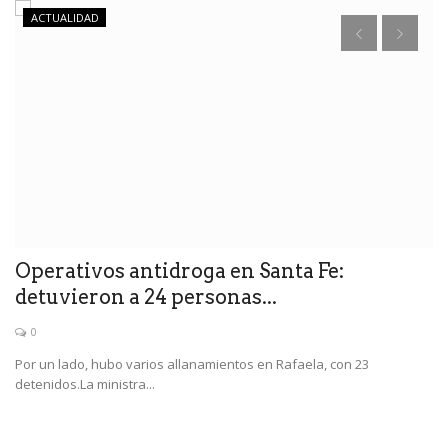
ACTUALIDAD
Operativos antidroga en Santa Fe:
R
detuvieron a 24 personas...
o
0
or
Por un lado, hubo varios allanamientos en Rafaela, con 23
Lo
detenidos.La ministra...
Me