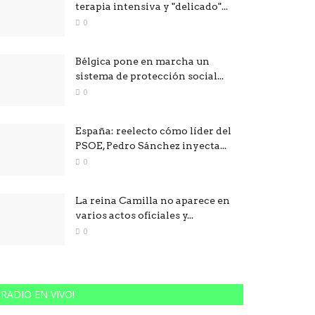
terapia intensiva y "delicado"...
0
Bélgica pone en marcha un
sistema de protección social...
0
España: reelecto cómo líder del
PSOE, Pedro Sánchez inyecta...
0
La reina Camilla no aparece en
varios actos oficiales y...
0
RADIO EN VIVO!