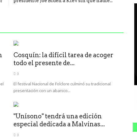
r"
presidente Joe Biden a Kiev sin que nadie...
n
Cosquín: la difícil tarea de acoger
todo el presente de...
0
el
El festival Nacional de Folclore culminó su tradicional
presentación con un abanico...
"Unísono" tendrá una edición
especial dedicada a Malvinas...
0