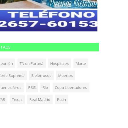
TAGS
Reunión
TN en Paraná
Hospitales
Marte
Corte Suprema
Bielorrusos
Muertos
Buenos Aires
PSG
Río
Copa Libertadores
VAR
Texas
Real Madrid
Putin