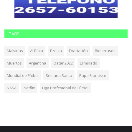
TAGS
Malvinas
Al Rihla
Ezeiza
Evaciación
Bielorrusos
Muertos
Argentina
Qatar 2022
Eliminado
Mundial de Fútbol
Semana Santa
Papa Francisco
NASA
Netflix
Liga Profesional de Fútbol