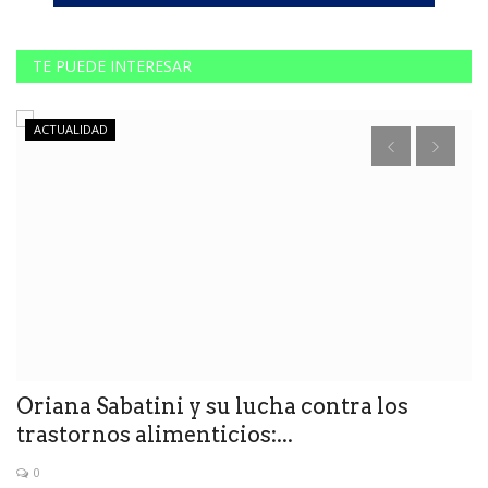
TE PUEDE INTERESAR
ACTUALIDAD
Oriana Sabatini y su lucha contra los
D
trastornos alimenticios:...
l
0