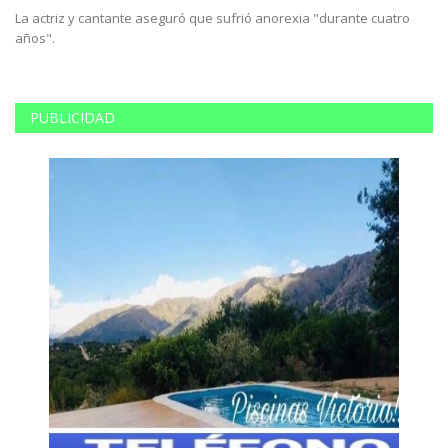
La actriz y cantante aseguró que sufrió anorexia "durante cuatro
Pa
años".
Me
PUBLICIDAD