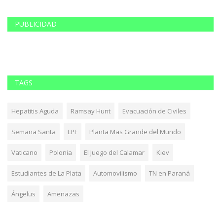
PUBLICIDAD
TAGS
Hepatitis Aguda
Ramsay Hunt
Evacuación de Civiles
Semana Santa
LPF
Planta Mas Grande del Mundo
Vaticano
Polonia
El Juego del Calamar
Kiev
Estudiantes de La Plata
Automovilismo
TN en Paraná
Ángelus
Amenazas