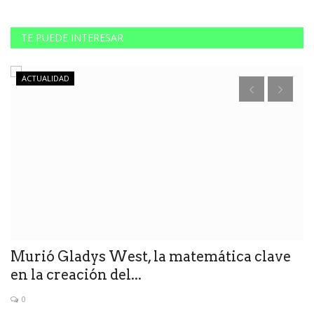
TE PUEDE INTERESAR
ACTUALIDAD
Murió Gladys West, la matemática clave
R
en la creación del...
d
0