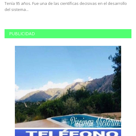
Tenía 95 años. Fue una de las científicas decisivas en el desarrollo
La
del sistema...
si
PUBLICIDAD