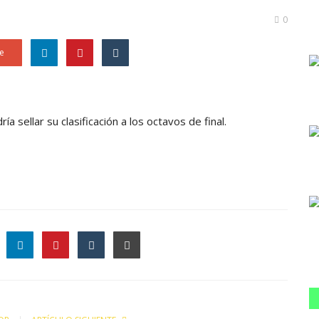
0
e
dría sellar su clasificación a los octavos de final.
le