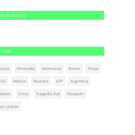
PUBLICIDAD
TAGS
Rusos
Eliminado
Amenazas
Boxeo
Texas
PSG
México
Muertos
ATP
Argentina
tletas
Ovnis
Tragedia Vial
Neuquén
Las Leonas