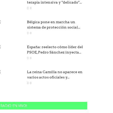
terapia intensiva y "delicado"...
0
Bélgica pone en marcha un
sistema de protección social...
0
España: reelecto cómo líder del
PSOE, Pedro Sánchez inyecta...
0
La reina Camilla no aparece en
varios actos oficiales y...
0
RADIO EN VIVO!