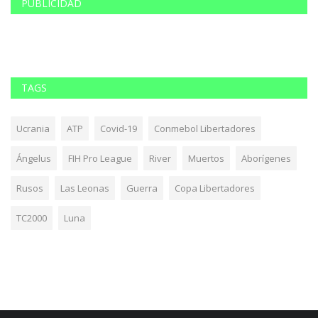
PUBLICIDAD
TAGS
Ucrania
ATP
Covid-19
Conmebol Libertadores
Ángelus
FIH Pro League
River
Muertos
Aborígenes
Rusos
Las Leonas
Guerra
Copa Libertadores
TC2000
Luna