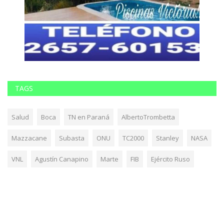
TAGS
Salud
Boca
TN en Paraná
AlbertoTrombetta
Mazzacane
Subasta
ONU
TC2000
Stanley
NASA
VNL
Agustín Canapino
Marte
FIB
Ejército Ruso