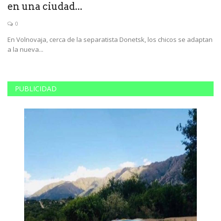
en una ciudad...
I
0
En Volnovaja, cerca de la separatista Donetsk, los chicos se adaptan
El
a la nueva...
es
PUBLICIDAD