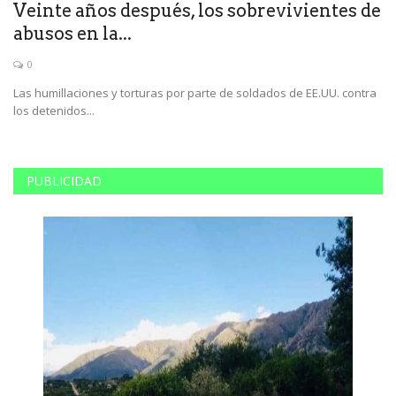
Veinte años después, los sobrevivientes de
E
abusos en la...
ú
0
Las humillaciones y torturas por parte de soldados de EE.UU. contra
El
los detenidos...
ca
PUBLICIDAD