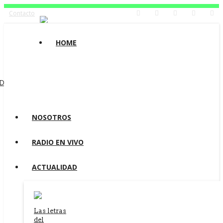
Contacto
HOME
ADIO COMECHINGONES
ESCUCHAR RADIO FAMILIA
ESCUCHAR
NOSOTROS
CADENA EDICION
RADIO EN VIVO
ACTUALIDAD
Las letras
del