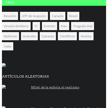
TAGS
Reunión
ATP de Acapulco
Canadá
Brasil
Viruela del Mono
TC
Everton
Kiev
Tragedia Vial
Malvinas
Australia
Subasta
Científicos
Hockey
Salta
ARTÍCULOS ALEATORIAS
Milei, de la euforia al realismo