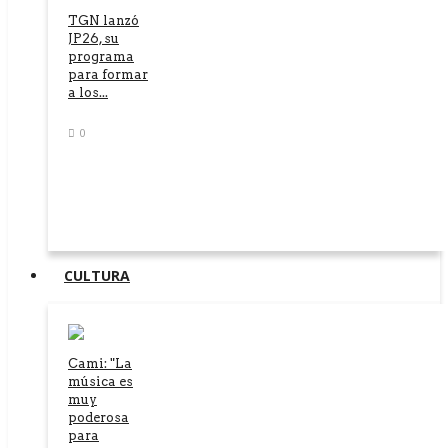
TGN lanzó
JP26, su
programa
para formar
a los...
0
CULTURA
Cami: "La
música es
muy
poderosa
para