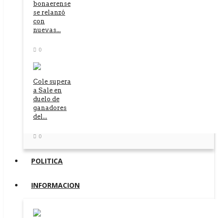
bonaerense
se relanzó
con
nuevas...
0
Cole supera
a Sale en
duelo de
ganadores
del...
0
POLITICA
INFORMACION