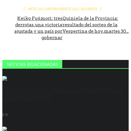
ARTÍCULO ANTERIOR
ARTÍCULO SIGUIENTE
Keiko Fujimori: tres
Quiniela de la Provincia:
derrotas, una victoria
resultado del sorteo de la
ajustada y un país por
Vespertina de hoy, martes 30...
gobernar
NOTICIAS RELACIONADAS
REFORMA LABORAL. EL PRIMER PASO A
LA ESCLAVITUD
0