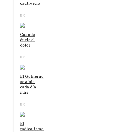
cautiverio
0
Cuando
duele el
dolor
0
El Gobierno
se aísla
cada día
más
0
El
radicalismo