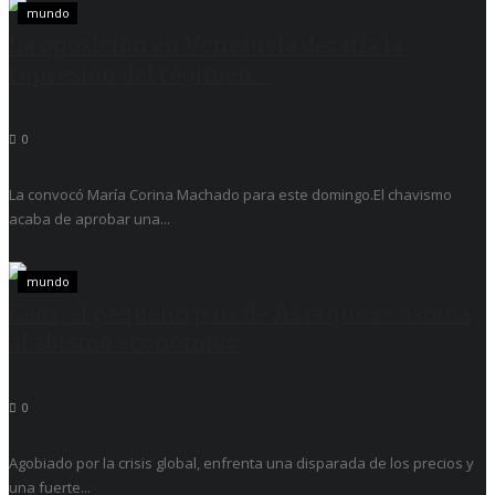
mundo
La oposición en Venezuela desafía la
represión del régimen...
0
La convocó María Corina Machado para este domingo.El chavismo
acaba de aprobar una...
mundo
Laos, el pequeño país de Asia que se asoma
al abismo económico
0
Agobiado por la crisis global, enfrenta una disparada de los precios y
una fuerte...