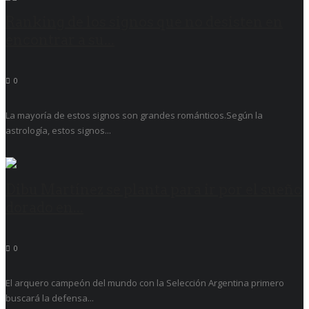
Ranking de los signos que no desisten en
encontrar a su...
0
La mayoría de estos signos son grandes románticos.Según la
astrología, estos signos...
Dibu Martínez se planta para ir por el sueño
dorado en...
0
El arquero campeón del mundo con la Selección Argentina primero
buscará la defensa...