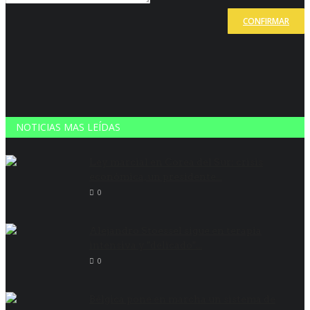
CONFIRMAR
NOTICIAS MAS LEÍDAS
Ley marcial en Corea del Sur: crisis
económica, un presidente...
0
Alejandro Stoessel sigue en terapia
intensiva y "delicado"...
0
Bélgica pone en marcha un sistema de