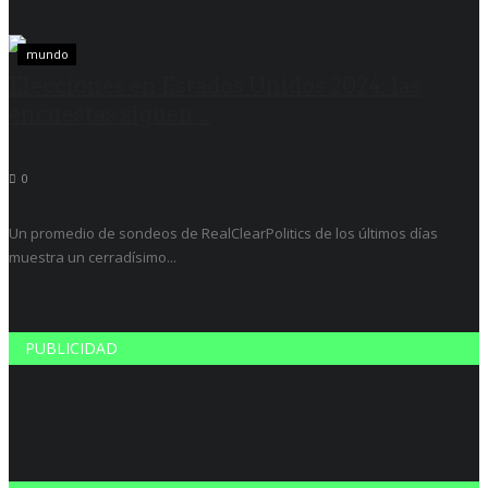
mundo
Elecciones en Estados Unidos 2024: las
encuestas siguen...
0
Un promedio de sondeos de RealClearPolitics de los últimos días
muestra un cerradísimo...
PUBLICIDAD