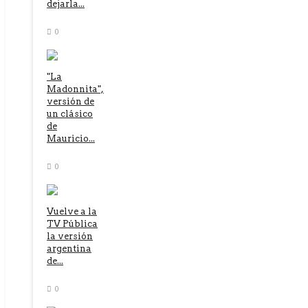
dejarla...
0
"La
Madonnita",
versión de
un clásico
de
Mauricio...
0
Vuelve a la
TV Pública
la versión
argentina
de...
0