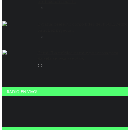
protección social...
0
España: reelecto cómo líder del PSOE, Pedro
Sánchez inyecta...
0
Cami: "La música es muy poderosa para
dejarla en una canción...
0
RADIO EN VIVO!