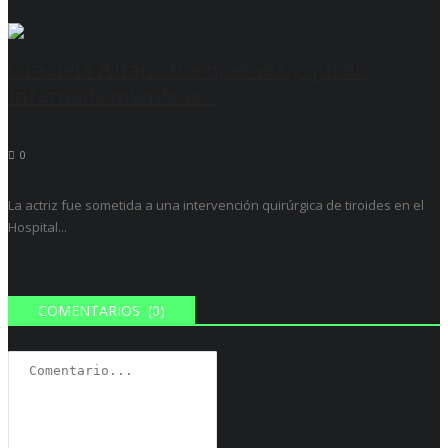
Graciela Alfano fue operada y quedó
internada mientras...
0
La actriz fue sometida a una intervención quirúrgica de tiroides en el
Hospital...
COMENTARIOS (0)