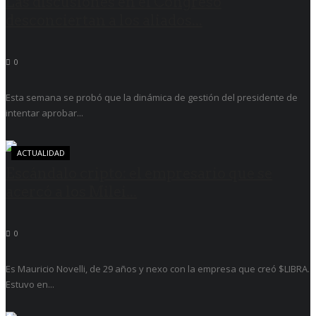
Las discusiones en el Congreso
desconciertan a los aliados...
0
Esta semana se probó que la dinámica de gestión del presidente de
intentar aprobar...
ACTUALIDAD
Escándalo cripto: el empresario que se
acercó a los Milei...
0
Es Mauricio Novelli, de 29 años y nexo con la empresa que creó $LIBRA.
Estuvo en...