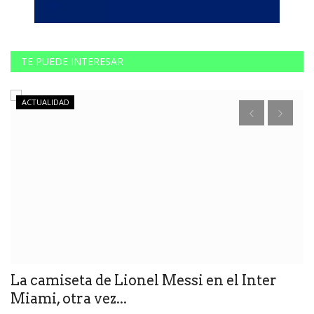
TE PUEDE INTERESAR
ACTUALIDAD
a
La camiseta de Lionel Messi en el Inter
L
Miami, otra vez...
f