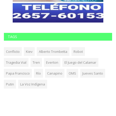
TAGS
Conflicto
Kiev
Alberto Trombetta
Robot
Tragedia Vial
Tren
Everton
El Juego del Calamar
Papa Francisco
Río
Canapino
OMS
Jueves Santo
Putin
La Voz Indígena