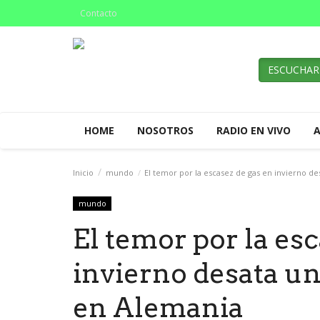
Contacto
ESCUCHAR
HOME
NOSOTROS
RADIO EN VIVO
Inicio
mundo
El temor por la escasez de gas en invierno de
mundo
El temor por la es
invierno desata un
en Alemania