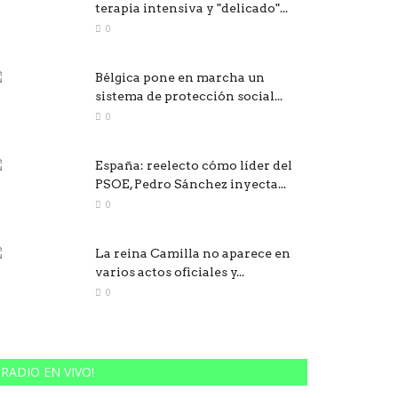
terapia intensiva y "delicado"...
0
Bélgica pone en marcha un
sistema de protección social...
0
España: reelecto cómo líder del
PSOE, Pedro Sánchez inyecta...
0
La reina Camilla no aparece en
varios actos oficiales y...
0
RADIO EN VIVO!