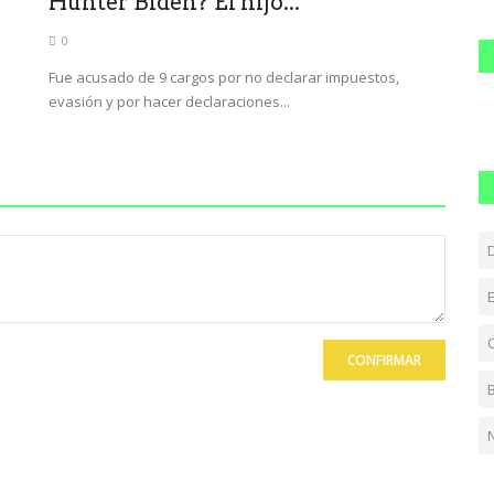
Hunter Biden? El hijo...
0
Fue acusado de 9 cargos por no declarar impuestos,
evasión y por hacer declaraciones...
CONFIRMAR
N