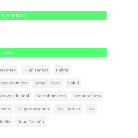
PUBLICIDAD
TAGS
Deportes
TC en Termas
Pelota
Estados Unidos
Jermell Charlo
Salud
Octavos de Final
Descubrimiento
Semana Santa
Boxeo
Diego Maradona
San Lorenzo
Irak
etflix
Brian Castaño