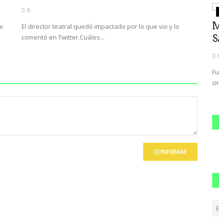
0
cultura
ocidos
Murió el cineasta español Carlos
V
ni
El director teatral quedó impactado por lo que vio y lo
comentó en Twitter.Cuáles...
Saura
e
0
e
Fue uno de los directores más importantes de la
El
cinematofrafía española, aclamado...
qu
CONFIRMAR