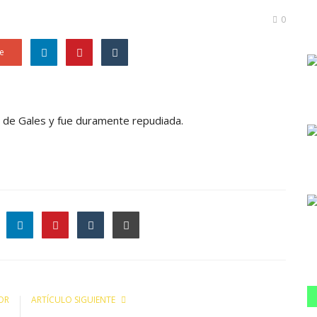
0
e
a de Gales y fue duramente repudiada.
le
OR
ARTÍCULO SIGUIENTE