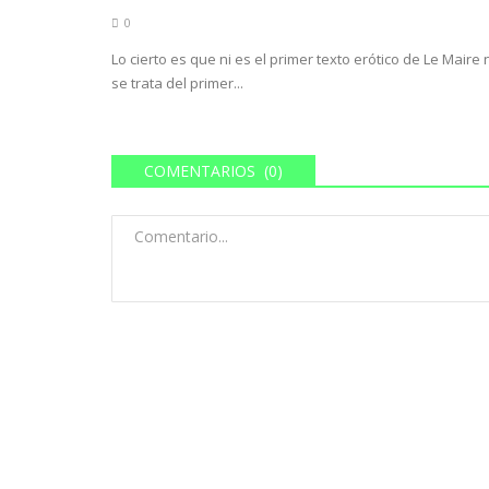
0
ACTUALIDAD
en Madrid: caos,
El amor de perfectos descon
Lo cierto es que ni es el primer texto erótico de Le Maire 
se trata del primer...
as...
0
Aparecen recuerdos de otros momentos así d
inesperados: una boda en la playa, en...
ores que afectaron a la
COMENTARIOS (0)