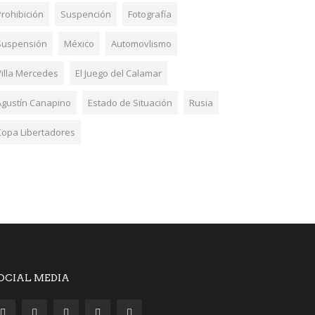
Prohibición
Suspención
Fotografía
Suspensión
México
Automovlismo
Villa Mercedes
El Juego del Calamar
Agustín Canapino
Estado de Situación
Rusia
Copa Libertadores
OCIAL MEDIA