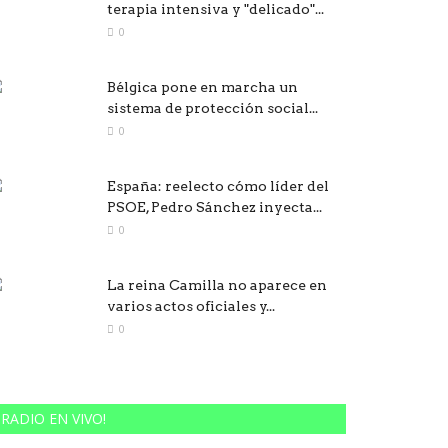
terapia intensiva y "delicado"...
0
Bélgica pone en marcha un
sistema de protección social...
0
España: reelecto cómo líder del
PSOE, Pedro Sánchez inyecta...
0
La reina Camilla no aparece en
varios actos oficiales y...
0
RADIO EN VIVO!