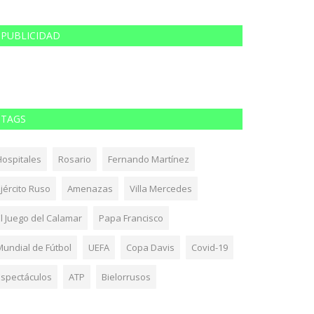
PUBLICIDAD
TAGS
Hospitales
Rosario
Fernando Martínez
jército Ruso
Amenazas
Villa Mercedes
El Juego del Calamar
Papa Francisco
Mundial de Fútbol
UEFA
Copa Davis
Covid-19
Espectáculos
ATP
Bielorrusos