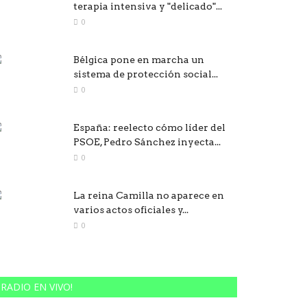
terapia intensiva y "delicado"...
0
Bélgica pone en marcha un
sistema de protección social...
0
España: reelecto cómo líder del
PSOE, Pedro Sánchez inyecta...
0
La reina Camilla no aparece en
varios actos oficiales y...
0
RADIO EN VIVO!