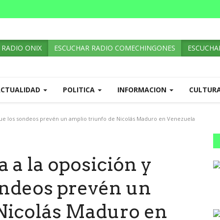
 RADIO ONIX
ESCUCHAR RADIO COMECHINGONES
ESCUCHAR
ACTUALIDAD
POLITICA
INFORMACION
CULTUR
 que los sondeos prevén un amplio triunfo de Nicolás Maduro en Venezuela
 a la oposición y
ondeos prevén un
 Nicolás Maduro en