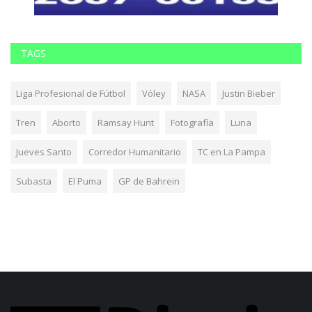
TAGS
Liga Profesional de Fútbol
Vóley
NASA
Justin Bieber
Tren
Aborto
Ramsay Hunt
Fotografía
Luna
Jueves Santo
Corredor Humanitario
TC en La Pampa
Subasta
El Puma
GP de Bahrein