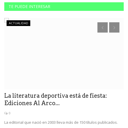
TE PUEDE INTERESAR
ACTUALIDAD
La literatura deportiva está de fiesta:
O
Ediciones Al Arco...
m
0
en
La editorial que nació en 2003 lleva más de 150 títulos publicados.
La
pr