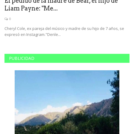
El pedido de la madre de Bear, el hijo de
R
Liam Payne: "Me...
a
0
e
Cheryl Cole, ex pareja del músico y madre de su hijo de 7 años, se
En
expresó en Instagram."Denle...
ma
PUBLICIDAD