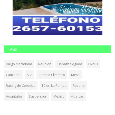
TAGS
Diego Maradona
Reunión
Hepatitis Aguda
FAPED
Camiseta
AFA
Cambio Climático
Messi
Racing de Córdoba
TC en La Pampa
Rosario
Hospitales
Suspención
México
Muertos