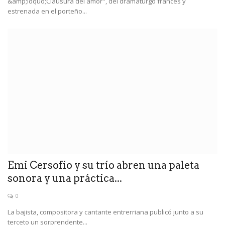
&amp;ldquo;Clausura del amor", del dramaturgo francés y
estrenada en el porteño...
Emi Cersofio y su trío abren una paleta
sonora y una práctica...
0
La bajista, compositora y cantante entrerriana publicó junto a su
terceto un sorprendente...