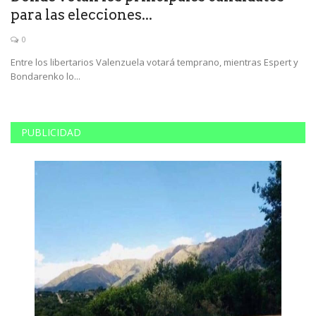
para las elecciones...
d
0
l
Entre los libertarios Valenzuela votará temprano, mientras Espert y
Pa
Bondarenko lo...
in
PUBLICIDAD