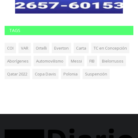
TAGS
COI
VAR
Ortelli
Everton
Carta
TC en Concepción
Aborígenes
Automovilismo
Messi
FIB
Bielorrusos
Qatar 2022
Copa Davis
Polonia
Suspención