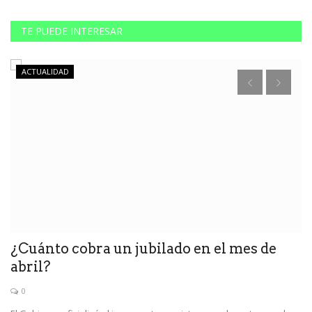
TE PUEDE INTERESAR
ACTUALIDAD
e
¿Cuánto cobra un jubilado en el mes de
E
abril?
P
0